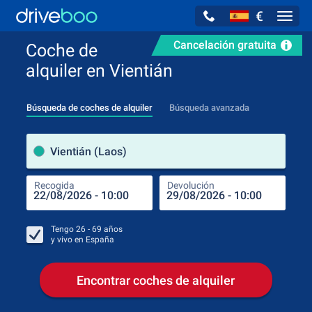
€
Navig
Cancelación gratuita
Coche de
alquiler en Vientián
Búsqueda de coches de alquiler
Búsqueda avanzada
luga
Vientián (Laos)
Recogida
Devolución
Luga
Rec
Tengo
26 - 69
años
y vivo en
España
Encontrar coches de alquiler