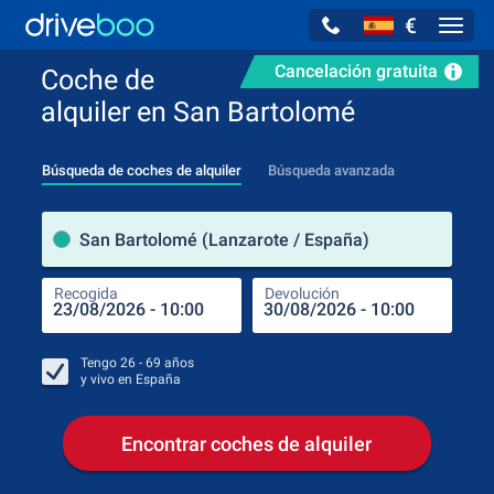
€
Navig
Cancelación gratuita
Coche de
alquiler en San Bartolomé
Búsqueda de coches de alquiler
Búsqueda avanzada
luga
San Bartolomé (Lanzarote / España)
Recogida
Devolución
Luga
Rec
Tengo
26 - 69
años
y vivo en
España
Encontrar coches de alquiler