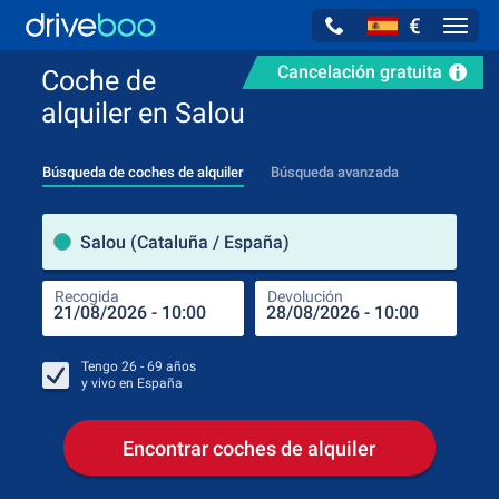
€
Navig
Cancelación gratuita
Coche de
alquiler en Salou
Búsqueda de coches de alquiler
Búsqueda avanzada
luga
Salou (Cataluña / España)
Recogida
Devolución
Luga
Rec
Tengo
26 - 69
años
y vivo en
España
Encontrar coches de alquiler