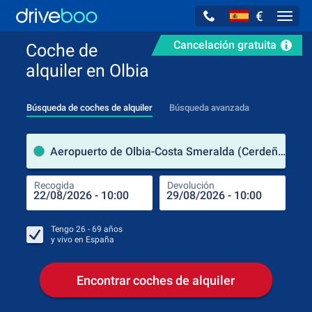
€
Navig
Cancelación gratuita
Coche de
alquiler en Olbia
Búsqueda de coches de alquiler
Búsqueda avanzada
luga
Aeropuerto de Olbia-Costa Smeralda (Cerdeña / Italia)
Recogida
Devolución
Luga
Rec
Tengo
26 - 69
años
y vivo en
España
Encontrar coches de alquiler