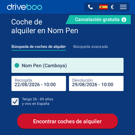
€
Navig
Cancelación gratuita
Coche de
alquiler en Nom Pen
Búsqueda de coches de alquiler
Búsqueda avanzada
luga
Nom Pen (Camboya)
Recogida
Devolución
Luga
Rec
Tengo
26 - 69
años
y vivo en
España
Encontrar coches de alquiler