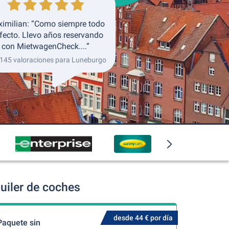
imilian: “Como siempre todo
fecto. Llevo años reservando
con MietwagenCheck....”
 145 valoraciones para Luneburgo
uiler de coches
desde 44 € por día
Paquete sin