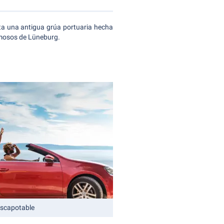
anta una antigua grúa portuaria hecha
amosos de Lüneburg.
escapotable