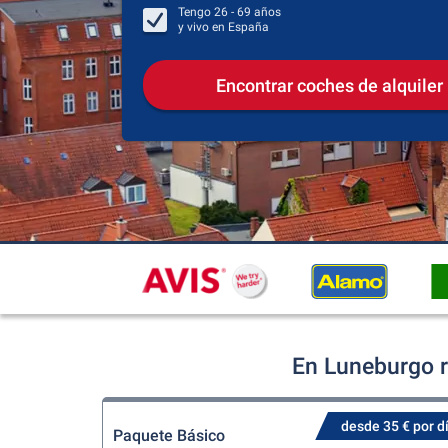
Tengo
26 - 69
años
y vivo en
España
Encontrar coches de alquiler
En Luneburgo r
desde 35 € por d
Paquete Básico