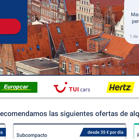
Recogida
Devolución
Max
per
1 de
ecomendamos las siguientes ofertas de alq
ía
desde 35 € por día
Subcompacto