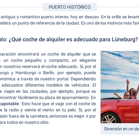
PUERTO HISTÓRICO
l antiguo y romántico puerto interior, hoy en desuso. En la orilla se lev
dera un punto de referencia de la ciudad. Es uno de los motivos más f
ulo: ¿Qué coche de alquiler es adecuado para Lüneburg?
paración encontrará un coche de alquiler que se
ea un coche pequeño y compacto, un elegante
n nosotros reservará el coche adecuado. Si, por el
eburgo y Hamburgo o Berlín, por ejemplo, puede
nómica a través de nuestro portal. Dependiendo
 adecuados diferentes modelos de vehículos.
El
s viajes en las ciudades, por ejemplo, porque es
ncontrar fácilmente su plaza de aparcamiento. En
capotable
. Esto hace que el viaje con el coche de
 la radio y siente el viento en tu pelo. Si, por el
ión fuera de la carretera, entonces es mejor ir por
ara todos en nuestro sitio.
Diversión en un d