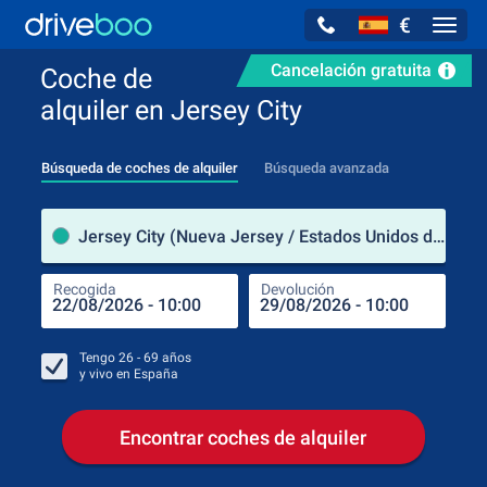
€
Navig
Cancelación gratuita
Coche de
alquiler en Jersey City
Búsqueda de coches de alquiler
Búsqueda avanzada
luga
Jersey City (Nueva Jersey / Estados Unidos de América)
Recogida
Devolución
Luga
Rec
Tengo
26 - 69
años
y vivo en
España
Encontrar coches de alquiler