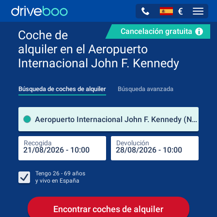
€
Navig
Cancelación gratuita
Coche de
alquiler en el Aeropuerto
Internacional John F. Kennedy
Búsqueda de coches de alquiler
Búsqueda avanzada
luga
Aeropuerto Internacional John F. Kennedy (Nueva York / Estados Unidos de América)
Recogida
Devolución
Luga
Rec
Tengo
26 - 69
años
y vivo en
España
Encontrar coches de alquiler