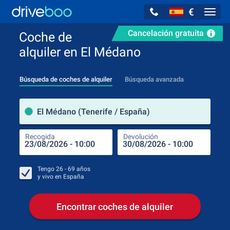
€
Navig
Cancelación gratuita
Coche de
alquiler en El Médano
Búsqueda de coches de alquiler
Búsqueda avanzada
luga
El Médano (Tenerife / España)
Recogida
Devolución
Luga
Rec
Tengo
26 - 69
años
y vivo en
España
Encontrar coches de alquiler