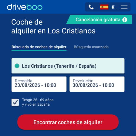
€
Navig
Cancelación gratuita
Coche de
alquiler en Los Cristianos
Búsqueda de coches de alquiler
Búsqueda avanzada
luga
Los Cristianos (Tenerife / España)
Recogida
Devolución
Luga
Rec
Tengo
26 - 69
años
y vivo en
España
Encontrar coches de alquiler