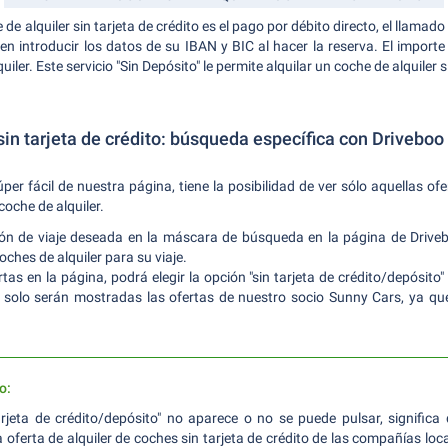
de alquiler sin tarjeta de crédito es el pago por débito directo, el llamad
 introducir los datos de su IBAN y BIC al hacer la reserva. El importe
iler. Este servicio "Sin Depósito" le permite alquilar un coche de alquiler s
sin tarjeta de crédito: búsqueda específica con Driveboo
er fácil de nuestra página, tiene la posibilidad de ver sólo aquellas of
 coche de alquiler.
ción de viaje deseada en la máscara de búsqueda en la página de Dri
ches de alquiler para su viaje.
s en la página, podrá elegir la opción "sin tarjeta de crédito/depósito" 
ra solo serán mostradas las ofertas de nuestro socio Sunny Cars, ya qu
o:
n tarjeta de crédito/depósito" no aparece o no se puede pulsar, significa
ferta de alquiler de coches sin tarjeta de crédito de las compañías loca