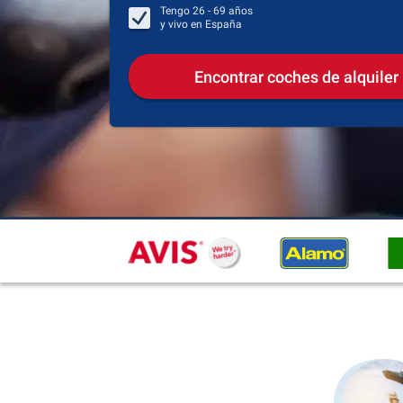
Tengo
26 - 69
años
y vivo en
España
Encontrar coches de alquiler