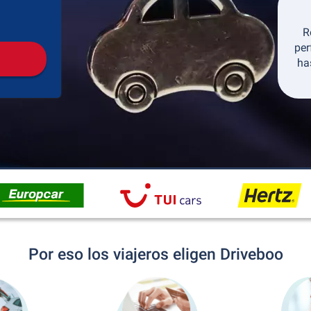
Recogida
Devolución
R
per
ha
Por eso los viajeros eligen Driveboo