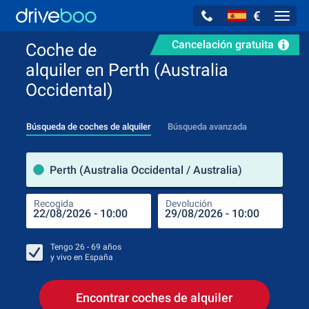
€
Navig
Cancelación gratuita
Coche de
alquiler en Perth (Australia
Occidental)
Búsqueda de coches de alquiler
Búsqueda avanzada
luga
Perth (Australia Occidental / Australia)
Recogida
Devolución
Luga
Rec
Tengo
26 - 69
años
y vivo en
España
Encontrar coches de alquiler