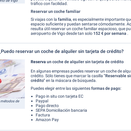
rto de Vigo
tráfico con facilidad.
Reservar un coche familiar
Si viajas con la
familia
, es especialmente importante q
espacio suficiente y puedan sentarse cómodamente. Aq
resulta útil reservar un coche familiar espacioso, que pu
aeropuerto de Vigo desde tan solo
152 € por semana
.
¿Puedo reservar un coche de alquiler sin tarjeta de crédito?
Reserva
un coche de alquiler sin tarjeta de crédito
En algunas empresas puedes reservar un coche de alquil
crédito. Sólo tienes que marcar la casilla
"
Reservable si
crédito"
en la máscara de búsqueda.
Puedes elegir entre las siguientes
formas
de pago:
Pago in situ con tarjeta EC
Paypal
es métodos de
Pago directo
SEPA Domiciliación bancaria
Factura
Amazon Pay