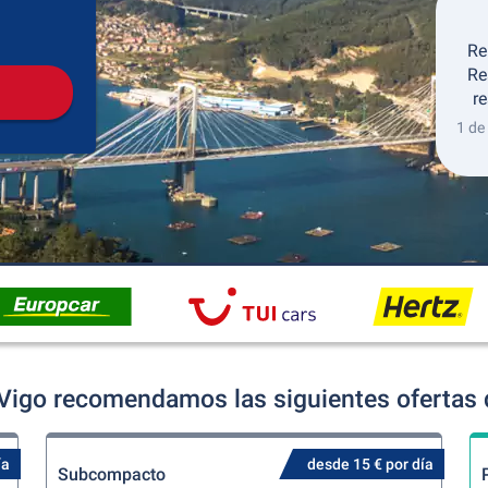
Recogida
Devolución
Re
Re
re
1 de
Vigo recomendamos las siguientes ofertas 
ía
desde 15 € por día
Subcompacto