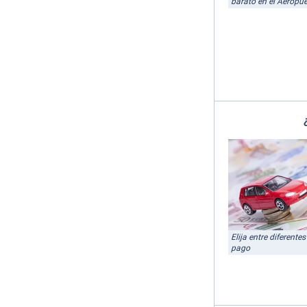
barato en el Aeropue
Elija entre diferent
pago