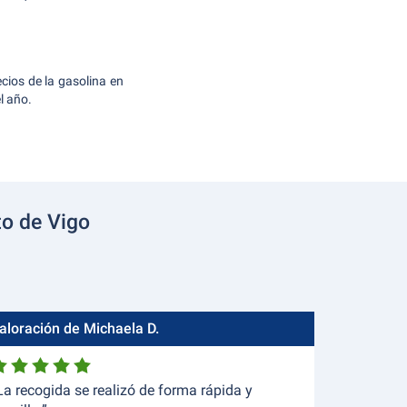
cios de la gasolina en
l año.
to de Vigo
aloración de Michaela D.
La recogida se realizó de forma rápida y