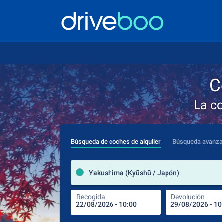
C
La c
Búsqueda de coches de alquiler
Búsqueda avanz
Yakushima (Kyūshū / Japón)
Recogida
Devolución