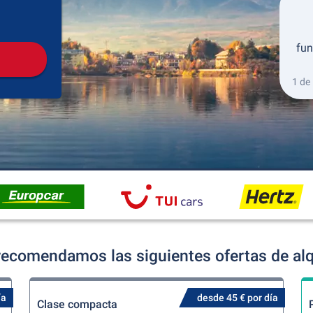
Recogida
Devolución
fun
1 de
ecomendamos las siguientes ofertas de alq
ía
desde 45 € por día
Clase compacta