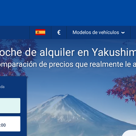
€
Modelos de vehículos
oche de alquiler en Yakushi
omparación de precios que realmente le 
ada
lugar de alquiler
Lugar de devolución