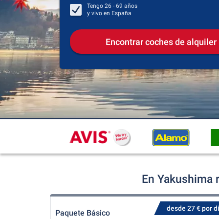
Tengo
26 - 69
años
y vivo en
España
Encontrar coches de alquiler
En Yakushima r
desde 27 € por d
Paquete Básico