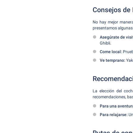
Consejos de 
No hay mejor manera 
presentamos algunas 
Asegúrate de visi
Ghibli.
Come local:
Prueba
Ve temprano:
Yak
Recomendaci
La elección del coc
recomendaciones, basa
Para una aventur
Para relajarse:
Un