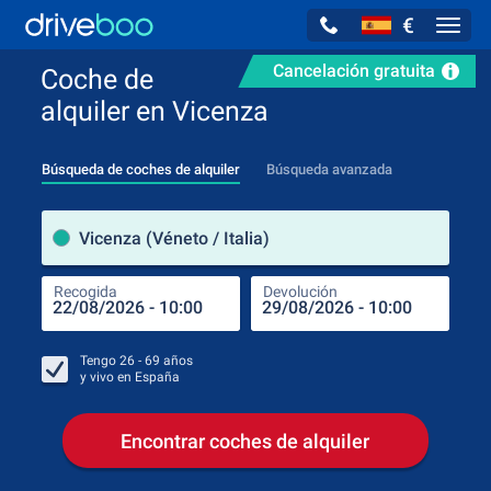
€
Navig
Cancelación gratuita
Coche de
alquiler en Vicenza
Búsqueda de coches de alquiler
Búsqueda avanzada
luga
Vicenza (Véneto / Italia)
Recogida
Devolución
Luga
Rec
Tengo
26 - 69
años
y vivo en
España
Encontrar coches de alquiler