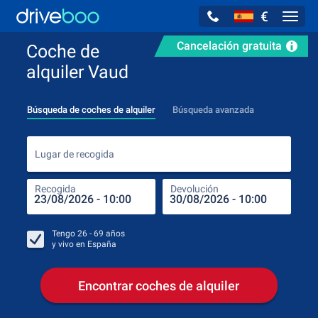
€
Navig
Cancelación gratuita
Coche de
alquiler Vaud
Búsqueda de coches de alquiler
Búsqueda avanzada
Luga
Lugar de recogida
Recogida
Devolución
Luga
Rec
Tengo
26 - 69
años
y vivo en
España
Encontrar coches de alquiler