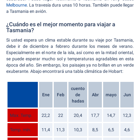
Melbourne
. La travesía dura unas 10 horas. También puede llegar
a Tasmania en avión.
¿Cuándo es el mejor momento para viajar a
Tasmania?
Si usted espera un clima estable durante su viaje por Tasmania,
debe ir de diciembre a febrero durante los meses de verano.
Especialmente en el norte de la isla, así como en la mitad oriental,
se puede esperar mucho sol y temperaturas agradables en esta
época del año. Sin embargo, los paisajes ya no brillan en un verde
exuberante. Abajo encontrará una tabla climática de Hobart:
cuento
Ene
Feb
de
Abr
mayo
Jun
j
hadas
Max. Temp.
22,2
22
20,4
17,7
14,7
12,3
1
Temp. mín.
11,4
11,3
10,3
8,5
6,5
4,6