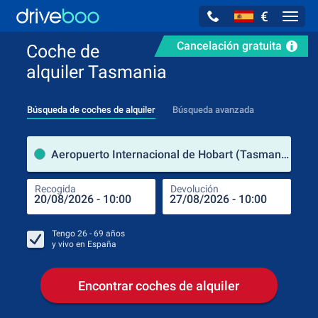
€
Navig
Cancelación gratuita
Coche de
alquiler Tasmania
Búsqueda de coches de alquiler
Búsqueda avanzada
luga
Aeropuerto Internacional de Hobart (Tasmania / Australia)
Recogida
Devolución
Luga
Rec
Tengo
26 - 69
años
y vivo en
España
Encontrar coches de alquiler