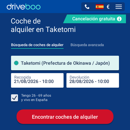
€
Navig
Cancelación gratuita
Coche de
alquiler en Taketomi
Búsqueda de coches de alquiler
Búsqueda avanzada
luga
Taketomi (Prefectura de Okinawa / Japón)
Recogida
Devolución
Luga
Rec
Tengo
26 - 69
años
y vivo en
España
Encontrar coches de alquiler