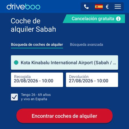
€
Navig
Cancelación gratuita
Coche de
alquiler Sabah
Búsqueda de coches de alquiler
Búsqueda avanzada
luga
Kota Kinabalu International Airport (Sabah / Malasia)
Recogida
Devolución
Luga
Rec
Tengo
26 - 69
años
y vivo en
España
Encontrar coches de alquiler