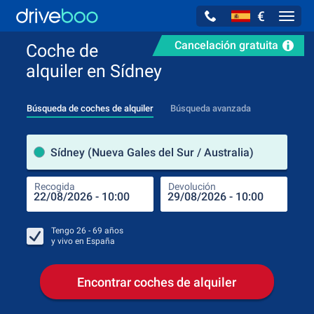
€
Navig
Cancelación gratuita
Coche de
alquiler en Sídney
Búsqueda de coches de alquiler
Búsqueda avanzada
luga
Sídney (Nueva Gales del Sur / Australia)
Recogida
Devolución
Luga
Rec
Tengo
26 - 69
años
y vivo en
España
Encontrar coches de alquiler