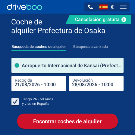
€
Navig
Cancelación gratuita
Coche de
alquiler Prefectura de Osaka
Búsqueda de coches de alquiler
Búsqueda avanzada
luga
Aeropuerto Internacional de Kansai (Prefectura de Osaka / Japón)
Recogida
Devolución
Luga
Rec
Tengo
26 - 69
años
y vivo en
España
Encontrar coches de alquiler