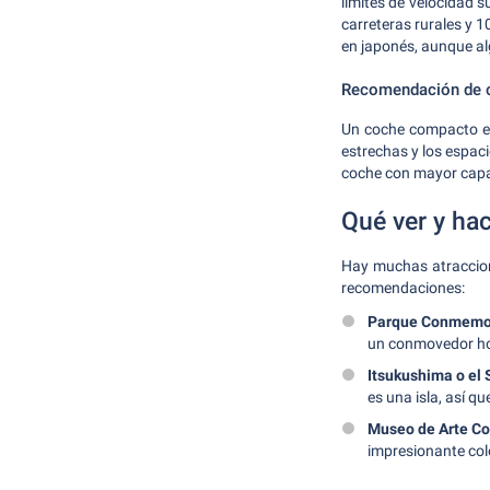
límites de velocidad 
carreteras rurales y 
en japonés, aunque al
Recomendación de c
Un coche compacto es 
estrechas y los espaci
coche con mayor capa
Qué ver y ha
Hay muchas atraccion
recomendaciones:
Parque Conmemora
un conmovedor ho
Itsukushima o el 
es una isla, así q
Museo de Arte C
impresionante col