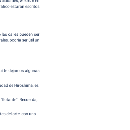
as ciudades, 80km/h en
áfico estarán escritos
 las calles pueden ser
les, podría ser útil un
uí te dejamos algunas
iudad de Hiroshima, es
"flotante". Recuerda,
es del arte, con una