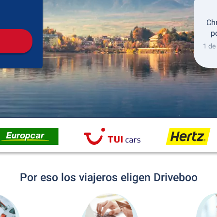
Recogida
Devolución
Ch
p
1 de
Por eso los viajeros eligen Driveboo