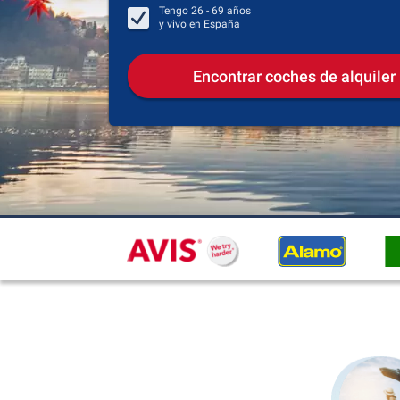
Tengo
26 - 69
años
y vivo en
España
Encontrar coches de alquiler