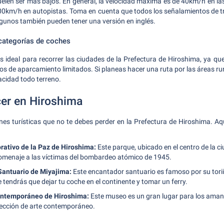
suelen ser más bajos. En general, la velocidad máxima es de 40km/h en l
100km/h en autopistas. Toma en cuenta que todos los señalamientos de tr
gunos también pueden tener una versión en inglés.
ategorías de coches
ideal para recorrer las ciudades de la Prefectura de Hiroshima, ya que
os de aparcamiento limitados. Si planeas hacer una ruta por las áreas rura
cidad todo terreno.
cer en Hiroshima
es turísticas que no te debes perder en la Prefectura de Hiroshima. Aq
tivo de la Paz de Hiroshima:
Este parque, ubicado en el centro de la c
menaje a las víctimas del bombardeo atómico de 1945.
Santuario de Miyajima:
Este encantador santuario es famoso por su torii 
ue tendrás que dejar tu coche en el continente y tomar un ferry.
ontemporáneo de Hiroshima:
Este museo es un gran lugar para los amant
ección de arte contemporáneo.