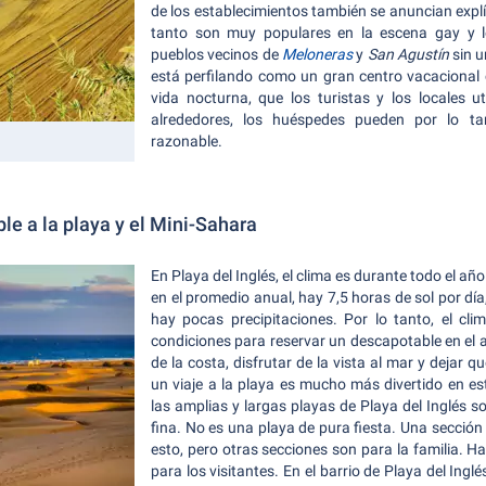
de los establecimientos también se anuncian explí
tanto son muy populares en la escena gay y l
pueblos vecinos de
Meloneras
y
San Agustín
sin u
está perfilando como un gran centro vacacional
vida nocturna, que los turistas y los locales u
alrededores, los huéspedes pueden por lo ta
razonable.
e a la playa y el Mini-Sahara
En Playa del Inglés, el clima es durante todo el 
en el promedio anual, hay 7,5 horas de sol por día
hay pocas precipitaciones. Por lo tanto, el cli
condiciones para reservar un descapotable en el al
de la costa, disfrutar de la vista al mar y dejar q
un viaje a la playa es mucho más divertido en e
las amplias y largas playas de Playa del Inglés s
fina. No es una playa de pura fiesta. Una sección
esto, pero otras secciones son para la familia. 
para los visitantes. En el barrio de Playa del Ing