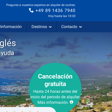
Pregunte a nuestros expertos en alquiler de coches:
+49 89 1436 7940
Hoy hasta las 18:30
Información
Destinos
Contacto
nglés
ayuda
Cancelación
gratuita
Hasta 24 horas antes del
inicio del periodo de alquiler.
Más información.