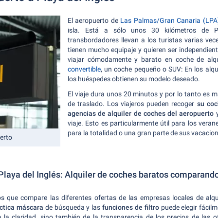
El aeropuerto de
Las Palmas/Gran Canaria (LPA
isla. Está a sólo unos 30 kilómetros de Pl
transbordadores llevan a los turistas varias vece
tienen mucho equipaje y quieren ser independient
viajar cómodamente y barato en coche de alqui
convertible
, un coche pequeño o SUV: En los alqu
los huéspedes obtienen su modelo deseado.
El viaje dura unos 20 minutos y por lo tanto es m
de traslado. Los viajeros pueden recoger
su coc
agencias de alquiler de coches del aeropuerto
y
viaje. Esto es particularmente útil para los vera
para la totalidad o una gran parte de sus vacacio
erto
Playa del Inglés: Alquiler de coches baratos comparand
 que compare las diferentes ofertas de las empresas locales de alqu
ctica máscara
de búsqueda y las
funciones de filtro
puede elegir fácilm
 la claridad, sino también de la transparencia de los precios de las o