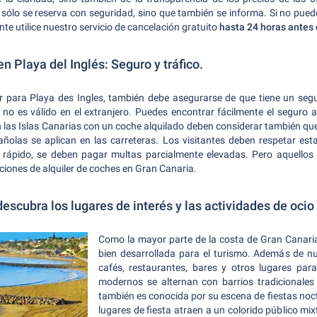
o sólo se reserva con seguridad, sino que también se informa. Si no pued
te utilice nuestro servicio de cancelación gratuito
hasta 24 horas antes 
n Playa del Inglés: Seguro y tráfico.
r para Playa des Ingles, también debe asegurarse de que tiene un seg
e no es válido en el extranjero. Puedes encontrar fácilmente el seguro
las Islas Canarias con un coche alquilado deben considerar también que 
pañolas se aplican en las carreteras. Los visitantes deben respetar es
rápido, se deben pagar multas parcialmente elevadas. Pero aquellos 
iones de alquiler de coches en Gran Canaria.
descubra los lugares de interés y las actividades de ocio
Como la mayor parte de la costa de Gran Canaria
bien desarrollada para el turismo. Además de n
cafés, restaurantes, bares y otros lugares para
modernos se alternan con barrios tradicionales 
también es conocida por su escena de fiestas noct
lugares de fiesta atraen a un colorido público mi