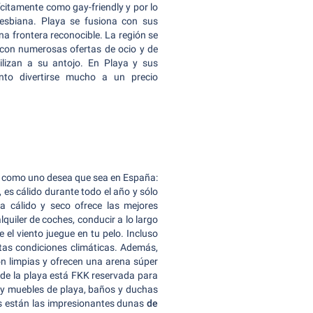
citamente como gay-friendly y por lo
esbiana. Playa se fusiona con sus
na frontera reconocible. La región se
 con numerosas ofertas de ocio y de
tilizan a su antojo. En Playa y sus
nto divertirse mucho a un precio
año como uno desea que sea en España:
, es cálido durante todo el año y sólo
ma cálido y seco ofrece las mejores
quiler de coches, conducir a lo largo
ue el viento juegue en tu pelo. Incluso
stas condiciones climáticas. Además,
on limpias y ofrecen una arena súper
 de la playa está FKK reservada para
Hay muebles de playa, baños y duchas
lés están las impresionantes dunas
de