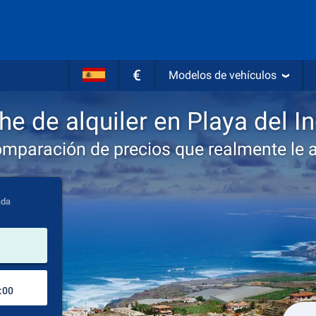
€
Modelos de vehículos
e de alquiler en Playa del I
omparación de precios que realmente le 
ada
lugar de alquiler
Lugar de devolución