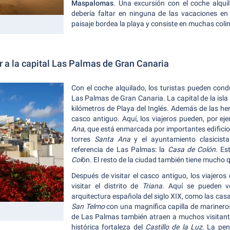
Maspalomas
. Una excursión con el coche alqui
debería faltar en ninguna de las vacaciones en
paisaje bordea la playa y consiste en muchas coli
r a la capital Las Palmas de Gran Canaria
Con el coche alquilado, los turistas pueden cond
Las Palmas de Gran Canaria. La capital de la isla 
kilómetros de Playa del Inglés. Además de las her
casco antiguo. Aquí, los viajeros pueden, por eje
Ana
, que está enmarcada por importantes edifici
torres
Santa Ana
y el ayuntamiento clasicista
referencia de Las Palmas: la
Casa de Colón
. Es
Col
ón. El resto de la ciudad también tiene mucho q
Después de visitar el casco antiguo, los viajeros
visitar el distrito de
Triana
. Aquí se pueden ver
arquitectura española del siglo XIX, como las casa
San Telmo
con una magnífica capilla de marineros
de Las Palmas también atraen a muchos visitante
histórica fortaleza del
Castillo de la Luz
. La pe