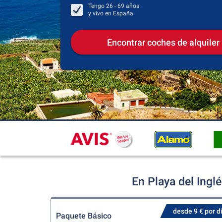
Tengo
26 - 69
años
y vivo en
España
Encontrar coches de alquiler
En Playa del Ingl
desde 9 € por d
Paquete Básico