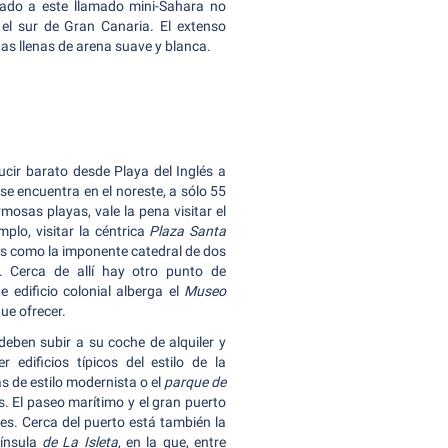
lado a este llamado mini-Sahara no
 el sur de Gran Canaria. El extenso
nas llenas de arena suave y blanca.
ucir barato desde Playa del Inglés a
se encuentra en el noreste, a sólo 55
mosas playas, vale la pena visitar el
mplo, visitar la céntrica
Plaza Santa
os como la imponente catedral de dos
. Cerca de allí hay otro punto de
te edificio colonial alberga el
Museo
ue ofrecer.
 deben subir a su coche de alquiler y
 edificios típicos del estilo de la
s de estilo modernista o el
parque de
. El paseo marítimo y el gran puerto
s. Cerca del puerto está también la
nínsula
de La Isleta
, en la que, entre