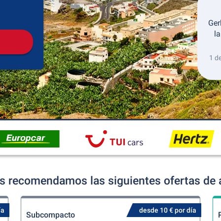
Recogida
Devolución
Ger
la
1 d
és recomendamos las siguientes ofertas de 
ía
desde 10 € por día
Subcompacto