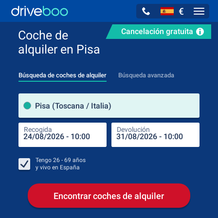
€
Navig
Cancelación gratuita
Coche de
alquiler en Pisa
Búsqueda de coches de alquiler
Búsqueda avanzada
luga
Pisa (Toscana / Italia)
Recogida
Devolución
Luga
Rec
Tengo
26 - 69
años
y vivo en
España
Encontrar coches de alquiler