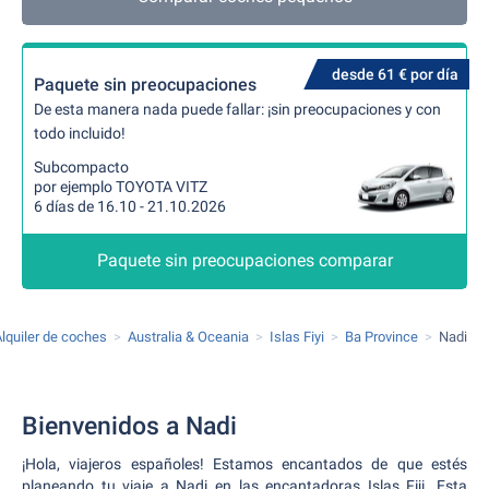
desde 61 € por día
Paquete sin preocupaciones
De esta manera nada puede fallar: ¡sin preocupaciones y con
todo incluido!
Subcompacto
por ejemplo TOYOTA VITZ
6 días de 16.10 - 21.10.2026
Paquete sin preocupaciones comparar
lquiler de coches
Australia & Oceania
Islas Fiyi
Ba Province
Nadi
Bienvenidos a Nadi
¡Hola, viajeros españoles! Estamos encantados de que estés
planeando tu viaje a Nadi en las encantadoras Islas Fiji. Esta