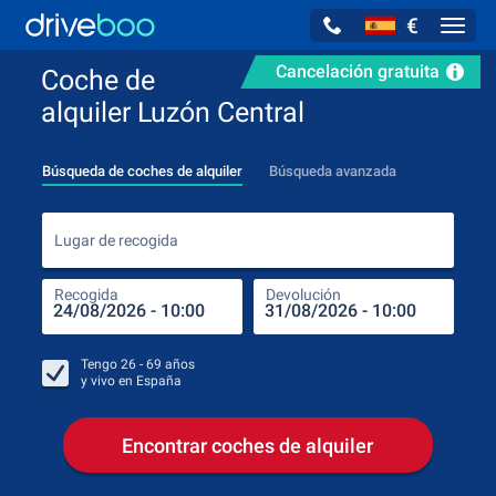
€
Navig
Cancelación gratuita
Coche de
alquiler Luzón Central
Búsqueda de coches de alquiler
Búsqueda avanzada
Luga
Lugar de recogida
Recogida
Devolución
Luga
Rec
Tengo
26 - 69
años
y vivo en
España
Encontrar coches de alquiler