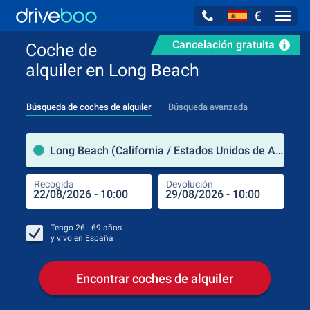
€
Navig
Cancelación gratuita
Coche de
alquiler en Long Beach
Búsqueda de coches de alquiler
Búsqueda avanzada
luga
Long Beach (California / Estados Unidos de América)
Recogida
Devolución
Luga
Rec
Tengo
26 - 69
años
y vivo en
España
Encontrar coches de alquiler