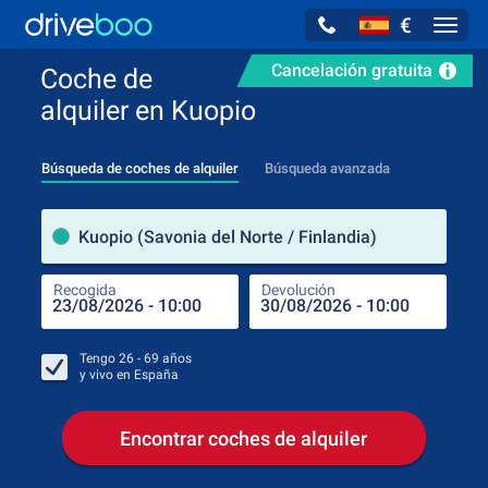
€
Navig
Cancelación gratuita
Coche de
alquiler en Kuopio
Búsqueda de coches de alquiler
Búsqueda avanzada
luga
Kuopio (Savonia del Norte / Finlandia)
Recogida
Devolución
Luga
Rec
Tengo
26 - 69
años
y vivo en
España
Encontrar coches de alquiler