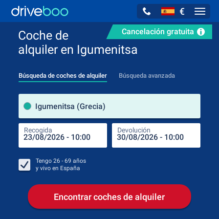
€
Navig
Cancelación gratuita
Coche de
alquiler en Igumenitsa
Búsqueda de coches de alquiler
Búsqueda avanzada
luga
Igumenitsa (Grecia)
Recogida
Devolución
Luga
Rec
Tengo
26 - 69
años
y vivo en
España
Encontrar coches de alquiler