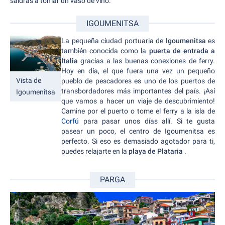
saldrás a tomar un vaso de vino.
IGOUMENITSA
La pequeña ciudad portuaria de
Igoumenitsa
es
también conocida como la
puerta de entrada a
Italia
gracias a las buenas conexiones de ferry.
Hoy en día, el que fuera una vez un pequeño
Vista de
pueblo de pescadores es uno de los puertos de
transbordadores más importantes del país. ¡Así
Igoumenitsa
que vamos a hacer un viaje de descubrimiento!
Camine por el puerto o tome el ferry a la isla de
Corfú
para pasar unos días allí. Si te gusta
pasear un poco, el centro de Igoumenitsa es
perfecto. Si eso es demasiado agotador para ti,
puedes relajarte en la
playa de Plataria
.
PARGA