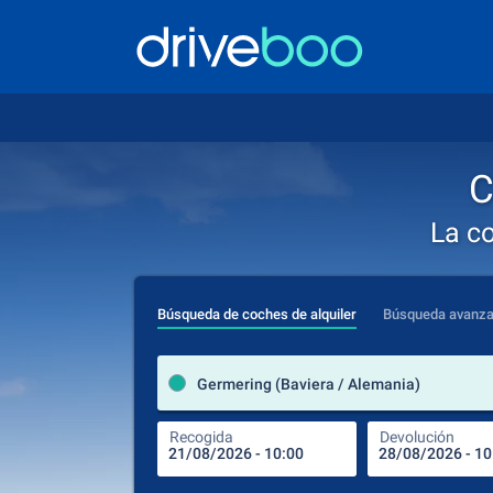
C
La c
Búsqueda de coches de alquiler
Búsqueda avanz
Germering (Baviera / Alemania)
Recogida
Devolución