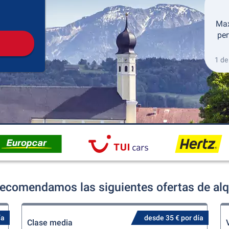
Recogida
Devolución
Max
per
1 de
ecomendamos las siguientes ofertas de alq
ía
desde 35 € por día
Clase media