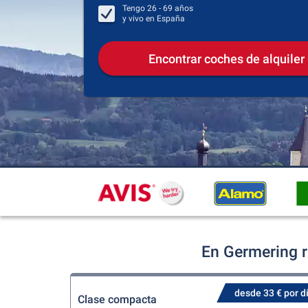
Tengo
26 - 69
años
y vivo en
España
Encontrar coches de alquiler
En Germering r
desde 33 € por d
Clase compacta