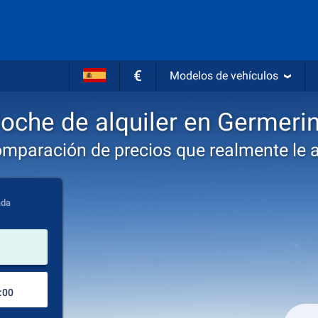
€
Modelos de vehículos
oche de alquiler en Germeri
omparación de precios que realmente le 
ada
lugar de alquiler
Lugar de devolución