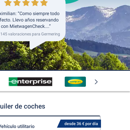
imilian: “Como siempre todo
fecto. Llevo años reservando
con MietwagenCheck....”
 145 valoraciones para Germering
uiler de coches
desde 36 € por día
Vehículo utilitario