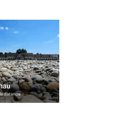
hau
e distancia