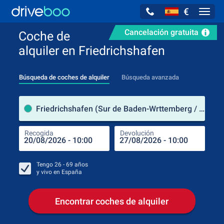
€
Navig
Cancelación gratuita
Coche de
alquiler en Friedrichshafen
Búsqueda de coches de alquiler
Búsqueda avanzada
luga
Friedrichshafen (Sur de Baden-Wrttemberg / Alemania)
Recogida
Devolución
Luga
Rec
Tengo
26 - 69
años
y vivo en
España
Encontrar coches de alquiler