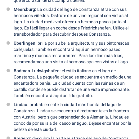
que el corazón de las compras desea.
Meersburg:
La ciudad del lago de Constanza atrae con sus
hermosos viñedos. Disfrute de un vino regional con vistas al
lago. La ciudad medieval ofrece un hermoso paseo junto al
lago. Es fácil llegar en coche desde Friedrichshafen. Utilice el
transbordador para descubrir después Constanza.
Überlingen:
brilla por su bella arquitectura y sus pintorescas
callejuelas. También encontrará aquí un hermoso paseo
marítimo y muchos restaurantes. Para los días más fríos,
recomendamos una visita al hermoso spa con vistas al lago.
Bodman-Ludwigshafen:
el estilo italiano en el lago de
Constanza. La pequeña ciudad se encuentra en medio de una
encantadora bahía. La ciudad cuenta con las ruinas de un
castillo donde se puede disfrutar de una vista impresionante.
También encontrará aquí un lido gratuito.
Lindau:
probablemente la ciudad más bonita del lago de
Constanza. Lindau se encuentra directamente en la frontera
con Austria, pero sigue perteneciendo a Alemania. Lindau es
conocida por su isla del casco antiguo. Déjese encantar por la
belleza de esta ciudad.
Bregenz:
descubra la parte austriaca del lago de Constanza.