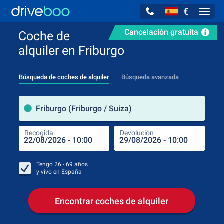
€
Navig
Cancelación gratuita
Coche de
alquiler en Friburgo
Búsqueda de coches de alquiler
Búsqueda avanzada
luga
Friburgo (Friburgo / Suiza)
Recogida
Devolución
Luga
Rec
Tengo
26 - 69
años
y vivo en
España
Encontrar coches de alquiler