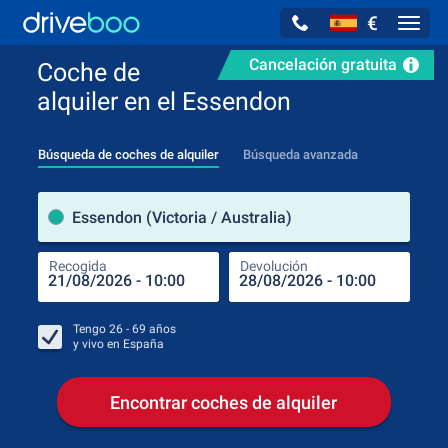
€
Navig
Cancelación gratuita
Coche de
alquiler en el Essendon
Búsqueda de coches de alquiler
Búsqueda avanzada
luga
Essendon (Victoria / Australia)
Recogida
Devolución
Luga
Rec
Tengo
26 - 69
años
y vivo en
España
Encontrar coches de alquiler