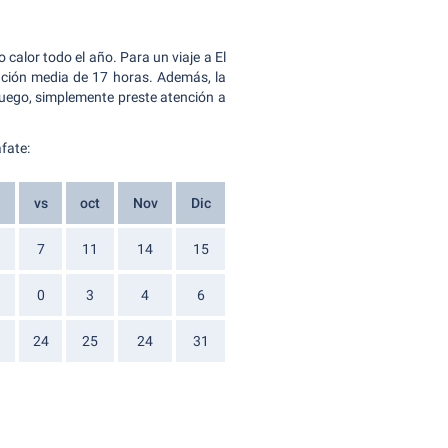
calor todo el año. Para un viaje a El
ración media de 17 horas. Además, la
Luego, simplemente preste atención a
fate:
a
vs
oct
Nov
Dic
7
11
14
15
0
3
4
6
24
25
24
31