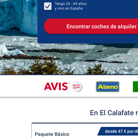
Tengo
26 - 69
años
y vivo en
España
Encontrar coches de alquiler
En El Calafate
desde 47 € por d
Paquete Básico