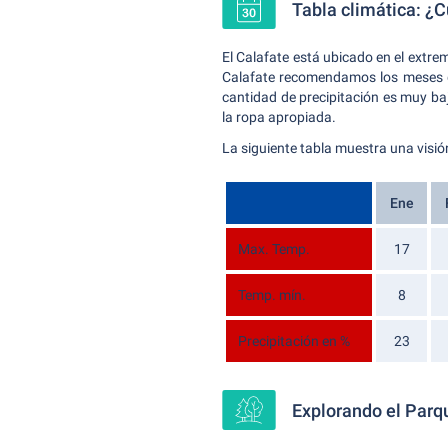
Tabla climática: ¿C
El Calafate está ubicado en el extre
Calafate recomendamos los meses
cantidad de precipitación es muy ba
la ropa apropiada.
La siguiente tabla muestra una visión
Ene
Max. Temp.
17
Temp. mín.
8
Precipitación en %
23
Explorando el Parqu