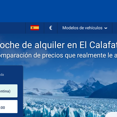
€
Modelos de vehículos
oche de alquiler en El Calafa
omparación de precios que realmente le 
ada
lugar de alquiler
entina)
Lugar de devolución