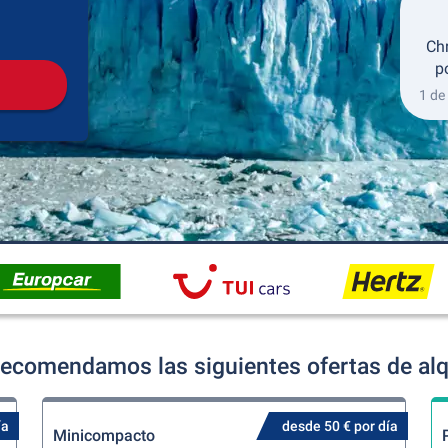
Recogida
Devolución
Ch
p
1 de
 recomendamos las siguientes ofertas de alq
ía
desde 50 € por día
Minicompacto