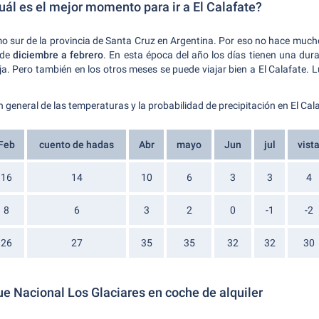
uál es el mejor momento para ir a El Calafate?
mo sur de la provincia de Santa Cruz en Argentina. Por eso no hace mucho 
 de
diciembre a febrero
. En esta época del año los días tienen una du
ja. Pero también en los otros meses se puede viajar bien a El Calafate. 
 general de las temperaturas y la probabilidad de precipitación en El Cala
Feb
cuento de hadas
Abr
mayo
Jun
jul
vist
16
14
10
6
3
3
4
8
6
3
2
0
-1
-2
26
27
35
35
32
32
30
e Nacional Los Glaciares en coche de alquiler