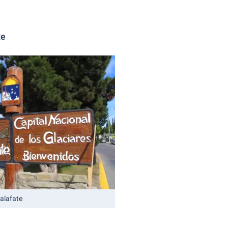
te
Calafate