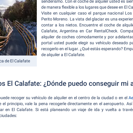
senderismo. Con el coche de alquiler usted es si
de manera flexible a los lugares que desee en El Ca
Visite en cualquier caso el parque nacional Los
Perito Moreno. La vista del glaciar es una experi
contar a los nietos. Encuentre el coche de alqu
Calafate, Argentina en Car RentalCheck. Compa
alquiler de coches cómodamente y por adelantad
portal usted puede elegir su vehículo deseado p
recogerlo en el lugar. ¿Qué estás esperando? Empa
de alquiler a El Calafate.
ca de El Calafate
os El Calafate: ¿Dónde puedo conseguir mi a
puede recoger su vehículo de alquiler en el centro de la ciudad o en el
Ae
e el principio, vale la pena recogerle directamente en el aeropuerto. A
r en El Calafate. Si está planeando un viaje de ida y vuelta a trav
 ciudades: