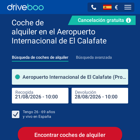
€
Navig
Cancelación gratuita
Coche de
alquiler en el Aeropuerto
Internacional de El Calafate
Búsqueda de coches de alquiler
Búsqueda avanzada
luga
Aeropuerto Internacional de El Calafate (Provincia de Santa Cruz / Argentina)
Recogida
Devolución
Luga
Rec
Tengo
26 - 69
años
y vivo en
España
Encontrar coches de alquiler