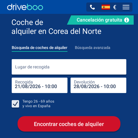
€
Navig
Cancelación gratuita
Coche de
alquiler en Corea del Norte
Búsqueda de coches de alquiler
Búsqueda avanzada
Luga
Lugar de recogida
Recogida
Devolución
Luga
Rec
Tengo
26 - 69
años
y vivo en
España
Encontrar coches de alquiler