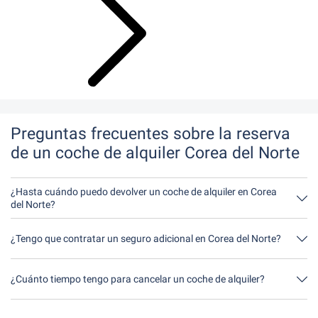
Preguntas frecuentes sobre la reserva
de un coche de alquiler Corea del Norte
¿Hasta cuándo puedo devolver un coche de alquiler en Corea
del Norte?
En principio, puede devolver el coche de alquiler a cualquier hora
del día. Lo único importante es que no devuelva el coche de
¿Tengo que contratar un seguro adicional en Corea del Norte?
alquiler más tarde de lo indicado al hacer la reserva.
Lo mejor es contratar un seguro a todo riesgo sin franquicia a
través de nosotros. Así no tendrás que contratar ningún seguro
¿Cuánto tiempo tengo para cancelar un coche de alquiler?
adicional in situ.
Tienes hasta 24 horas antes del alquiler dentro del horario de
apertura de Driveboo tiempo para cancelar.