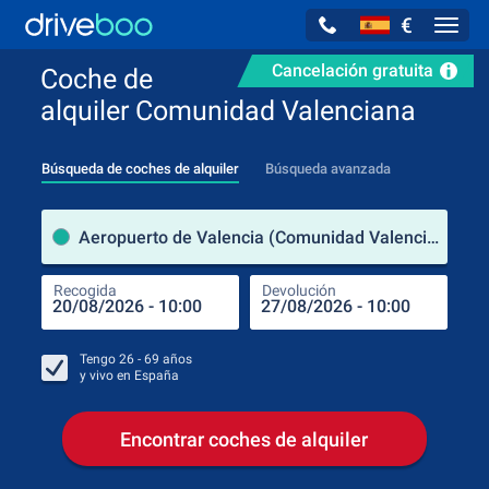
€
Navig
Cancelación gratuita
Coche de
alquiler Comunidad Valenciana
Búsqueda de coches de alquiler
Búsqueda avanzada
luga
Aeropuerto de Valencia (Comunidad Valenciana / España)
Recogida
Devolución
Luga
Rec
Tengo
26 - 69
años
y vivo en
España
Encontrar coches de alquiler