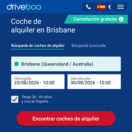
€
Navig
Cancelación gratuita
Coche de
alquiler en Brisbane
Búsqueda de coches de alquiler
Búsqueda avanzada
luga
Brisbane (Queensland / Australia)
Recogida
Devolución
Luga
Rec
Tengo
26 - 69
años
y vivo en
España
Encontrar coches de alquiler