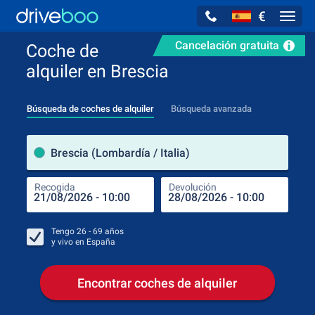
€
Navig
Cancelación gratuita
Coche de
alquiler en Brescia
Búsqueda de coches de alquiler
Búsqueda avanzada
luga
Brescia (Lombardía / Italia)
Recogida
Devolución
Luga
Rec
Tengo
26 - 69
años
y vivo en
España
Encontrar coches de alquiler