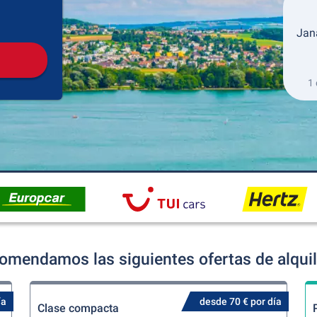
Recogida
Devolución
Jana
1 
omendamos las siguientes ofertas de alqui
ía
desde 70 € por día
Clase compacta