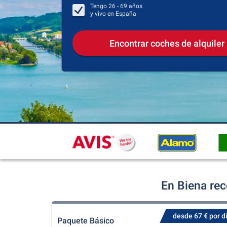
Tengo
26 - 69
años
y vivo en
España
Encontrar coches de alquiler
En Biena rec
desde 67 € por d
Paquete Básico