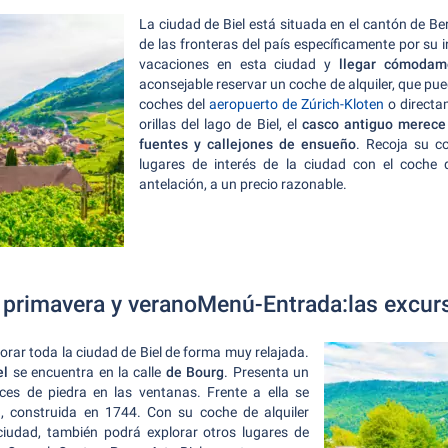
La ciudad de Biel está situada en el cantón de Be
de las fronteras del país específicamente por su i
vacaciones en esta ciudad y
llegar cómodam
aconsejable reservar un coche de alquiler, que pued
coches del
aeropuerto de Zúrich-Kloten
o directam
orillas del lago de Biel, el
casco antiguo merece 
fuentes y callejones de ensueño
. Recoja su co
lugares de interés de la ciudad con el coche
antelación, a un precio razonable.
n primavera y veranoMenú-Entrada:las excur
orar toda la ciudad de Biel de forma muy relajada.
el
se encuentra en la calle
de Bourg
. Presenta un
ces de piedra en las ventanas. Frente a ella se
, construida en 1744. Con su coche de alquiler
ciudad, también podrá explorar otros lugares de