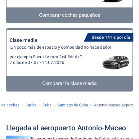
Comparar coches pequeños
desde 141 € por día
Clase media
¡Un poco más de espacio y comodidad no hace daño!
por ejemplo Suzuki Vitara 2x4 5dr A/C
7 días de 07.07 - 14.07.2026
Comparar la clase media
r de coches
Caribe
Cuba
Santiago de Cuba
Antonio Maceo Airport
Llegada al aeropuerto Antonio-Maceo
El aeropuerto cerca de Santiago de Cuba está a unos