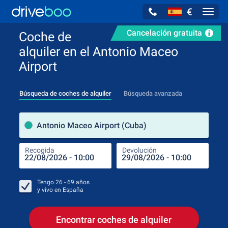
€
Navig
Cancelación gratuita
Coche de
alquiler en el Antonio Maceo
Airport
Búsqueda de coches de alquiler
Búsqueda avanzada
luga
Antonio Maceo Airport (Cuba)
Recogida
Devolución
Luga
Rec
Tengo
26 - 69
años
y vivo en
España
Encontrar coches de alquiler