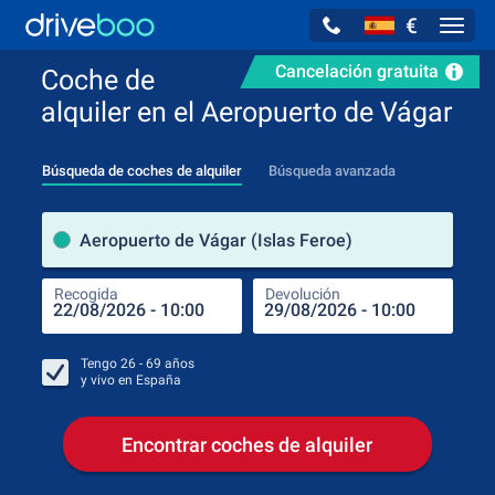
€
Navig
Cancelación gratuita
Coche de
alquiler en el Aeropuerto de Vágar
Búsqueda de coches de alquiler
Búsqueda avanzada
luga
Aeropuerto de Vágar (Islas Feroe)
Recogida
Devolución
Luga
Rec
Tengo
26 - 69
años
y vivo en
España
Encontrar coches de alquiler