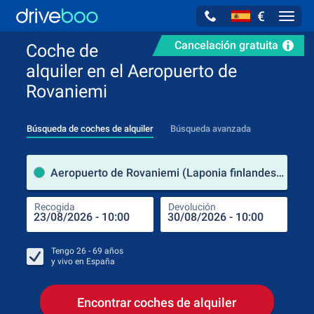
€
Navig
Cancelación gratuita
Coche de
alquiler en el Aeropuerto de
Rovaniemi
Búsqueda de coches de alquiler
Búsqueda avanzada
luga
Aeropuerto de Rovaniemi (Laponia finlandesa / Finlandia)
Recogida
Devolución
Luga
Rec
Tengo
26 - 69
años
y vivo en
España
Encontrar coches de alquiler