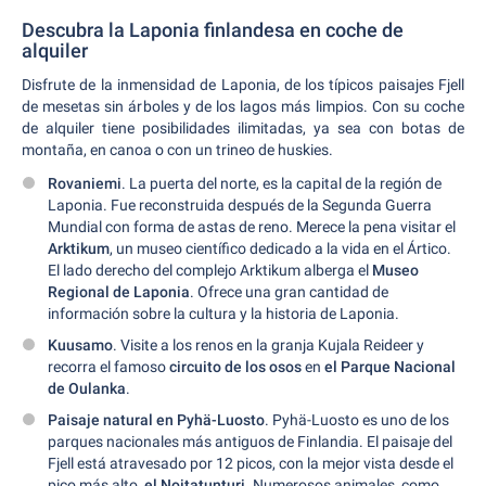
Descubra la Laponia finlandesa en coche de
alquiler
Disfrute de la inmensidad de Laponia, de los típicos paisajes Fjell
de mesetas sin árboles y de los lagos más limpios. Con su coche
de alquiler tiene posibilidades ilimitadas, ya sea con botas de
montaña, en canoa o con un trineo de huskies.
Rovaniemi
. La puerta del norte, es la capital de la región de
Laponia. Fue reconstruida después de la Segunda Guerra
Mundial con forma de astas de reno. Merece la pena visitar el
Arktikum
, un museo científico dedicado a la vida en el Ártico.
El lado derecho del complejo Arktikum alberga el
Museo
Regional de Laponia
. Ofrece una gran cantidad de
información sobre la cultura y la historia de Laponia.
Kuusamo
. Visite a los renos en la granja Kujala Reideer y
recorra el famoso
circuito de los osos
en
el Parque Nacional
de Oulanka
.
Paisaje natural en Pyhä-Luosto
. Pyhä-Luosto es uno de los
parques nacionales más antiguos de Finlandia. El paisaje del
Fjell está atravesado por 12 picos, con la mejor vista desde el
pico más alto,
el Noitatunturi
. Numerosos animales, como