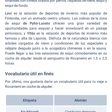
finlandés con trineos tirados por perros, raquetas de nieve, esquí y
esquí de fondo.
Levi
es la estación de deportes de invierno más popular de
Finlandia, con un animado centro urbano. Las colinas de la zona
de esquí
de Pyhö-Luosto
ofrecen una gran variedad de
oportunidades para esquiar y hacer snowboard en un paisaje
pintoresco, y
Ylläs
es la estación de deportes de invierno más
famosa y alta de Laponia. Disfruta de la naturaleza blanca con
árboles cargados de nieve y condiciones de luz especiales y
relájate después junto a la acogedora chimenea o en la sauna.
Puede llegar a las tres estaciones de esquí cómodamente en su
coche de alquiler desde el aeropuerto de Rovaniemi en 1,5 o 2,5
horas.
Vocabulario útil en finés
Por último, nos gustaría darte un vocabulario útil para tu viaje a
Rovaniemi en coche de alquiler:
Etiqueta
Alemán
Aja hitaasti
Conduzca despacio