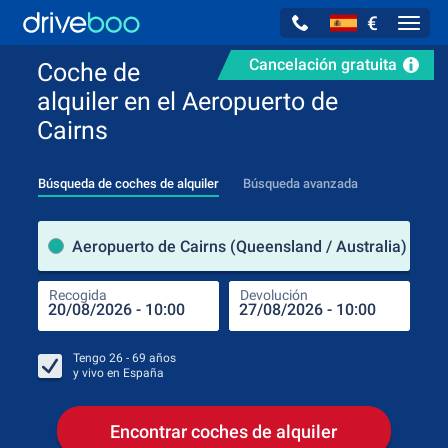
€
Navig
Cancelación gratuita
Coche de
alquiler en el Aeropuerto de
Cairns
Búsqueda de coches de alquiler
Búsqueda avanzada
luga
Aeropuerto de Cairns (Queensland / Australia)
Recogida
Devolución
Luga
Rec
Tengo
26 - 69
años
y vivo en
España
Encontrar coches de alquiler