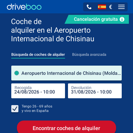
€
Navig
Cancelación gratuita
Coche de
alquiler en el Aeropuerto
Internacional de Chisinau
Búsqueda de coches de alquiler
Búsqueda avanzada
luga
Aeropuerto Internacional de Chisinau (Moldavia)
Recogida
Devolución
Luga
Rec
Tengo
26 - 69
años
y vivo en
España
Encontrar coches de alquiler