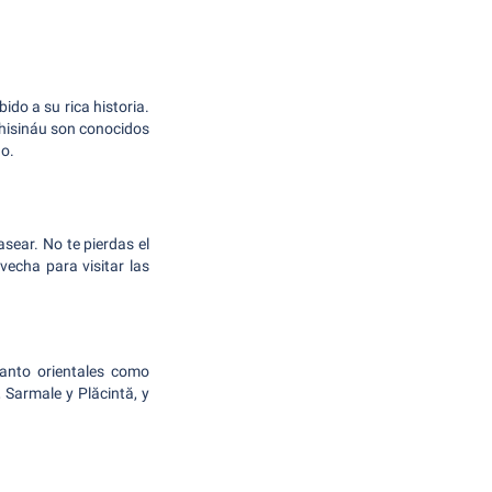
ido a su rica historia.
Chisináu son conocidos
no.
sear. No te pierdas el
vecha para visitar las
tanto orientales como
Sarmale y Plăcintă, y