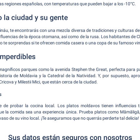
las regiones españolas, con temperaturas que pueden bajar a los -10°C.
 la ciudad y su gente
náu, te encontrarás con una mezcla diversa de tradiciones y culturas deb
fluencias de la época otomana, así como de la rusa. Los habitantes de 
No te sorprendas si te ofrecen comida casera o una copa de su famoso vi
imperdibles
agníficos parques como la avenida Stephen the Great, perfecta para pa
toria de Moldavia y la Catedral de la Natividad. Y, por supuesto, apro
cova y Milestii Mici, que están cerca de la ciudad.
s
e de probar la cocina local. Los platos moldavos tienen influencias 
ue la comida sea una experiencia única. Prueba platos como Mămăligă, 
so de su vino local. ¡Te aseguramos que no querrás perderte tal delicia!
Sus datos están seguros con nosotros