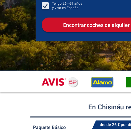
Tengo
26 - 69
años
y vivo en
España
Encontrar coches de alquiler
En Chisináu r
desde 26 € por d
Paquete Básico