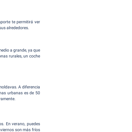
porte te permitirá ver
 sus alrededores.
edio a grande, ya que
onas rurales, un coche
 moldavas. A diferencia
onas urbanas es de 50
ivamente.
os. En verano, puedes
nviernos son más fríos