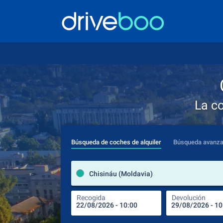
La c
Búsqueda de coches de alquiler
Búsqueda avanz
Chisináu (Moldavia)
Recogida
Devolución