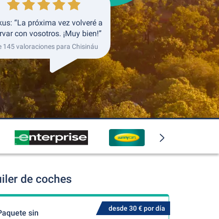
us: “La próxima vez volveré a
rvar con vosotros. ¡Muy bien!”
e 145 valoraciones para Chisináu
iler de coches
desde 30 € por día
Paquete sin