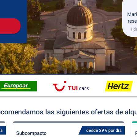
Recogida
Devolución
Mark
rese
1 d
ecomendamos las siguientes ofertas de alqu
ía
desde 29 € por día
Subcompacto