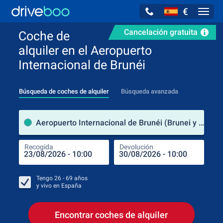
€
Navig
Cancelación gratuita
Coche de
alquiler en el Aeropuerto
Internacional de Brunéi
Búsqueda de coches de alquiler
Búsqueda avanzada
luga
Aeropuerto Internacional de Brunéi (Brunei y Muara / Brunéi)
Recogida
Devolución
Luga
Rec
Tengo
26 - 69
años
y vivo en
España
Encontrar coches de alquiler