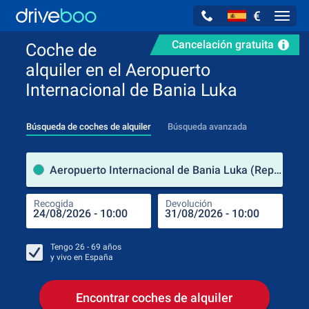
€
Navig
Cancelación gratuita
Coche de
alquiler en el Aeropuerto
Internacional de Bania Luka
Búsqueda de coches de alquiler
Búsqueda avanzada
luga
Aeropuerto Internacional de Bania Luka (República Srpska / Bosnia y Herzegovina)
Recogida
Devolución
Luga
Rec
Tengo
26 - 69
años
y vivo en
España
Encontrar coches de alquiler