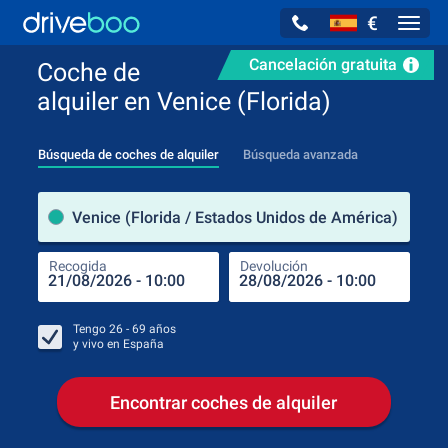
€
Navig
Cancelación gratuita
Coche de
alquiler en Venice (Florida)
Búsqueda de coches de alquiler
Búsqueda avanzada
luga
Venice (Florida / Estados Unidos de América)
Recogida
Devolución
Luga
Rec
Tengo
26 - 69
años
y vivo en
España
Encontrar coches de alquiler