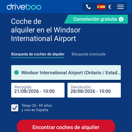
€
Navig
Cancelación gratuita
Coche de
alquiler en el Windsor
International Airport
Búsqueda de coches de alquiler
Búsqueda avanzada
luga
Windsor International Airport (Ontario / Estados Unidos de América)
Recogida
Devolución
Luga
Rec
Tengo
26 - 69
años
y vivo en
España
Encontrar coches de alquiler